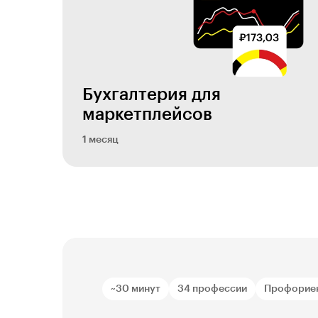
Бухгалтерия для
маркетплейсов
1 месяц
~30 минут
34 профессии
Профорие