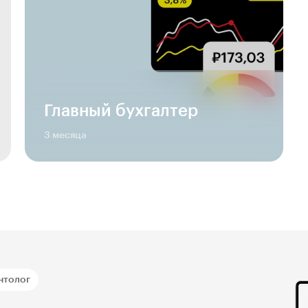
Главный бухгалтер
3 месяца
нтолог