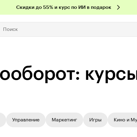
Скидки до 55% и курс по ИИ в подарок
Поиск
­то­обо­рот: кур
Управление
Маркетинг
Игры
Кино и М