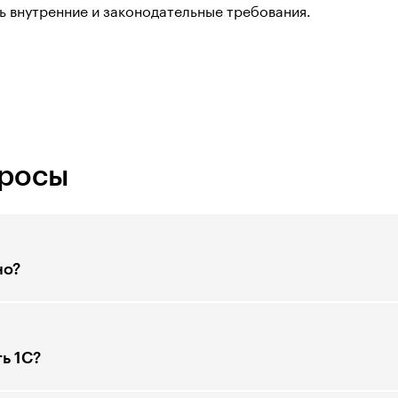
ь внутренние и законодательные требования.
просы
но?
ь 1С?