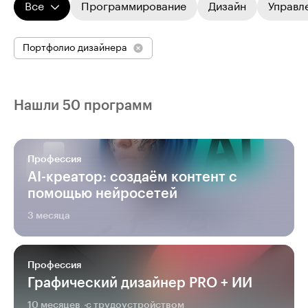
Все
Программирование
Дизайн
Управл
Портфолио дизайнера
Нашли 50 программ
Профессия
AI-креатор: создаём контент с
помощью нейросетей
3 месяца
Профессия
Графический дизайнер PRO + ИИ
10 месяцев
с трудоустройством