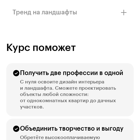
По данным «ГородРабот.ру», в 2024-м только
в Москве зарплаты дизайнеров интерьера
Тренд на ландшафты
выросла на 19%
По данным Mordor Intelligence, рынок
дизайна ландшафтов продолжит расти
на 6,9% в год
Курс поможет
Получить две профессии в одной
С нуля освоите дизайн интерьера
и ландшафта. Сможете проектировать
объекты любой сложности:
от однокомнатных квартир до дачных
участков.
Объединить творчество и выгоду
Обретёте высокооплачиваемую