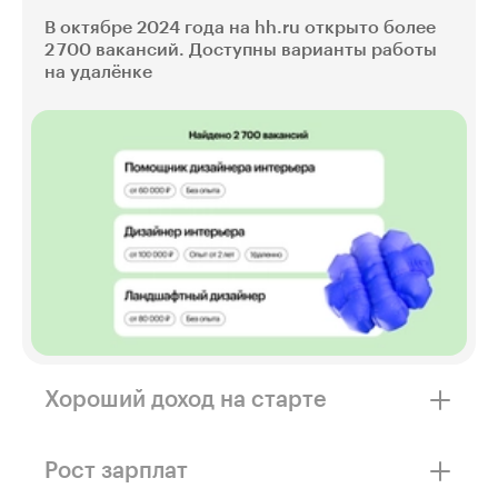
В октябре 2024 года на hh.ru открыто более
2 700 вакансий. Доступны варианты работы
на удалёнке
Хороший доход на старте
Средняя цена за авторский надзор — 3 500 ₽.
Цена за дизайн-проект складывается
Рост зарплат
из расчёта 3 500 ₽/м²