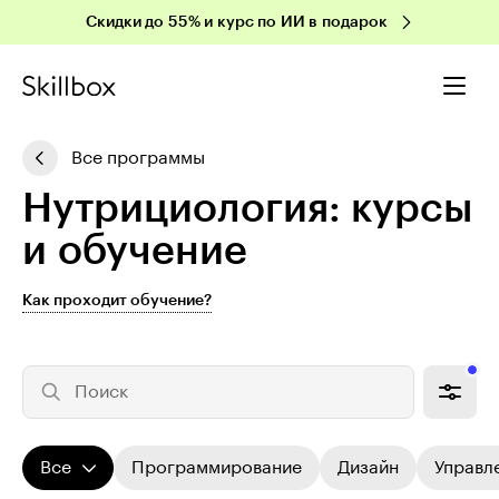
Скидки до 55% и курс по ИИ в подарок
Все программы
Нут­ри­цио­ло­гия: курсы
и обучение
Как проходит обучение?
Поиск
Все
Программирование
Дизайн
Управл