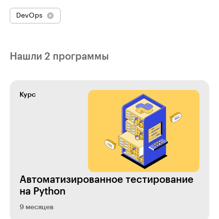
DevOps
Нашли 2 программы
Курс
Ав­то­ма­ти­зи­ро­ван­ное тестирование
на Python
9 месяцев