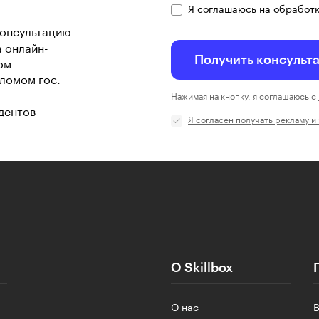
Я соглашаюсь на
обработк
консультацию
а онлайн-
Получить консульт
ом
ломом гос.
Нажимая на кнопку, я соглашаюсь с
дентов
Я согласен получать рекламу и
О Skillbox
О нас