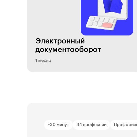
Электронный
документооборот
1 месяц
~30 минут
34 профессии
Профорие