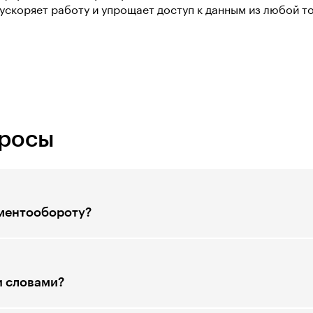
ускоряет работу и упрощает доступ к данным из любой то
просы
ументообороту?
и словами?