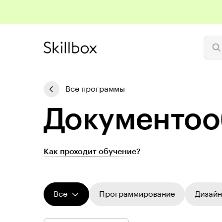
Все программы
До­ку­мен­то
Как проходит обучение?
Все
Программирование
Дизайн