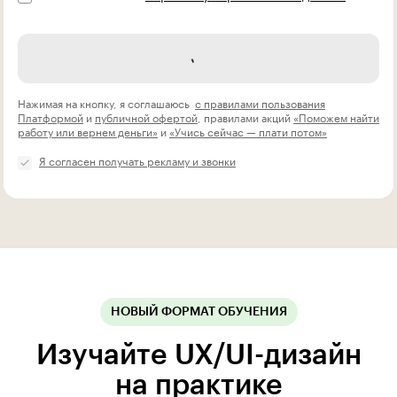
Записаться на курс
Нажимая на кнопку, я соглашаюсь
с правилами пользования
Платформой
и
публичной офертой
, правилами акций
«Поможем найти
работу или вернем деньги»
и
«Учись сейчас — плати потом»
Я согласен получать рекламу и звонки
НОВЫЙ ФОРМАТ ОБУЧЕНИЯ
Изучайте UX/UI-дизайн
на практике