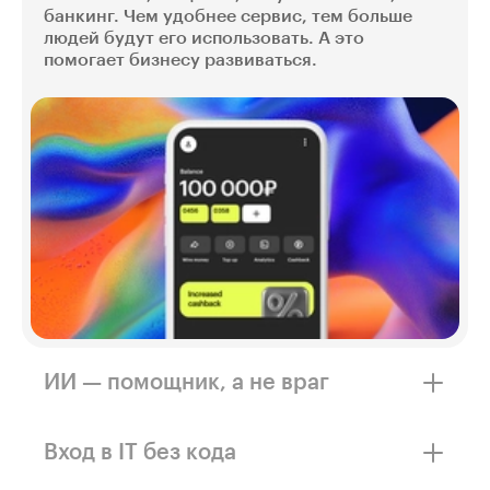
банкинг. Чем удобнее сервис, тем больше
людей будут его использовать. А это
помогает бизнесу развиваться.
ИИ — помощник, а не враг
Нейросети не заменят человека, а упростят
работу. Только специалист может
Вход в IT без кода
погрузиться в бизнес-процессы, понять