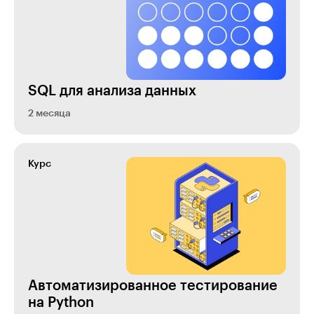
SQL для анализа данных
2 месяца
Курс
Ав­то­ма­ти­зи­ро­ван­ное тестирование
на Python