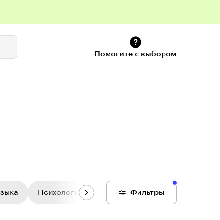
Помогите с выбором
узыка
Психология
Цифровой колледж
Фильтры
Общее