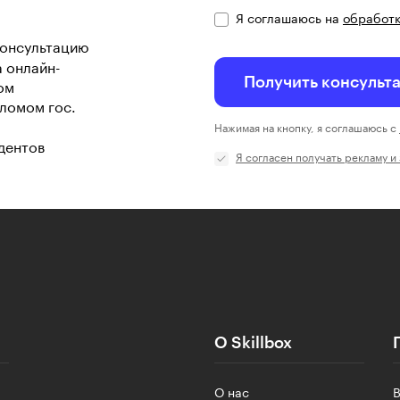
Я соглашаюсь на
обработк
консультацию
а онлайн-
Получить консульт
ом
ломом гос.
Нажимая на кнопку, я соглашаюсь с
дентов
Я согласен получать рекламу и
О Skillbox
О нас