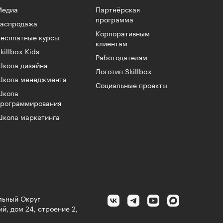
Медиа
Партнёрская
программа
Распродажа
Корпоративным
есплатные курсы
клиентам
killbox Kids
Работодателям
кола дизайна
Логотип Skillbox
Школа менеджмента
Социальные проекты
Школа
программирования
кола маркетинга
альный Округ
й, дом 24, строение 2,