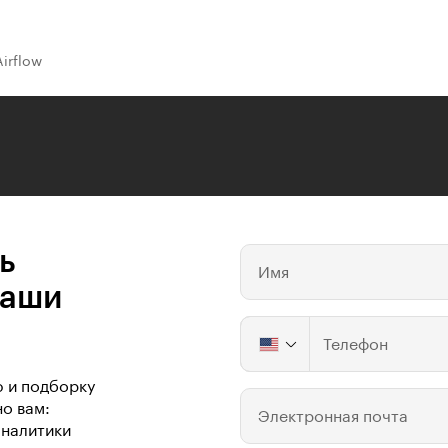
Airflow
ь
Имя
ваши
Телефон
ю и подборку
о вам:
Электронная почта
аналитики