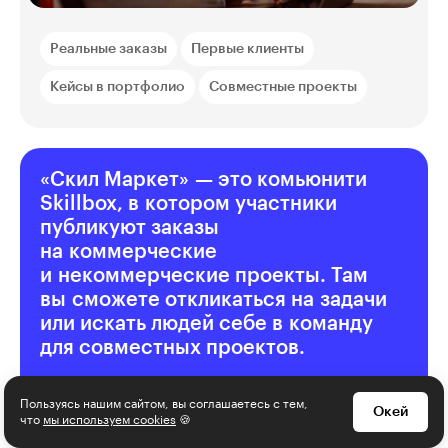
Реальные заказы
Первые клиенты
Кейсы в портфолио
Совместные проекты
«Скил Маркет» — это комьюнити
Skillbox, в котором участники
публикуют заказы
на коммерческие
и некоммерческие проекты. Там
вы сможете откликаться на задачи
или искать людей себе в команду
для совместных проектов.
Пользуясь нашим сайтом, вы соглашаетесь с тем,
Окей
что
мы используем cookies
🍪