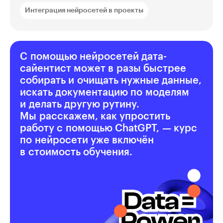
Интеграция нейросетей в проекты
С помощью нейросетей дата-
сайентист может в разы быстрее
собирать и очищать нужные данные,
искать документацию по моделям
и делать другую рутину.
Мы расскажем, как упростить
работу с помощью ChatGPT, — курс
по нейросети уже включён
в стоимость обучения.