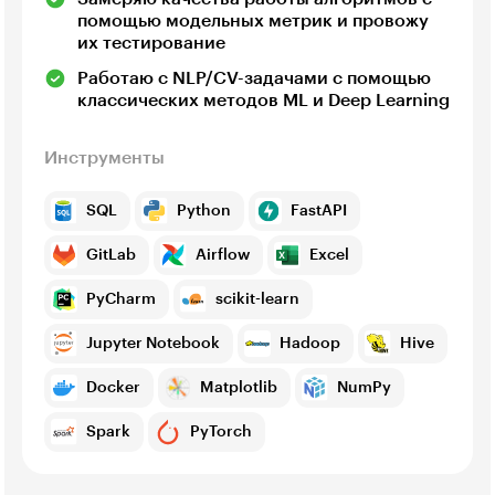
помощью модельных метрик и провожу
их тестирование
Работаю с NLP/CV-задачами с помощью
классических методов ML и Deep Learning
Инструменты
SQL
Python
FastAPI
GitLab
Airflow
Excel
PyCharm
scikit-learn
Jupyter Notebook
Hadoop
Hive
Docker
Matplotlib
NumPy
Spark
PyTorch