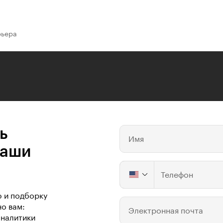
рьера
ь
Имя
ваши
Телефон
ю и подборку
о вам:
Электронная почта
аналитики