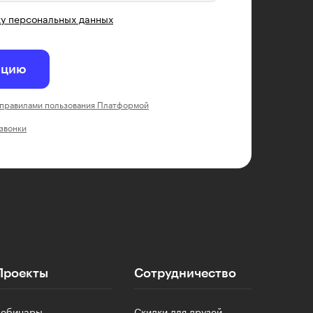
у персональных данных
ацию
правилами пользования Платформой
 звонки
Проекты
Сотрудничество
Вебинары
Скидки для друзей