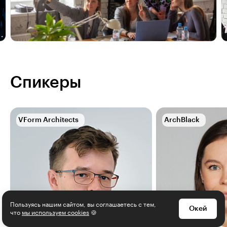
Спикеры
VForm Architects
ArchBlack
Пользуясь нашим сайтом, вы соглашаетесь с тем,
Окей
что
мы используем cookies
🍪