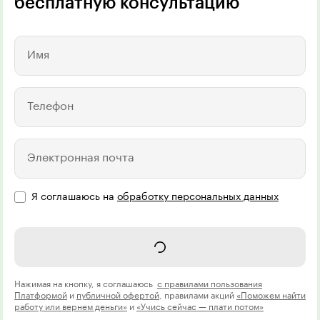
бесплатную консультацию
Имя
Телефон
Электронная почта
Я соглашаюсь на
обработку персональных данных
Записаться на курс
Нажимая на кнопку, я соглашаюсь
с правилами пользования
Платформой
и
публичной офертой
, правилами акций
«Поможем найти
работу или вернем деньги»
и
«Учись сейчас — плати потом»