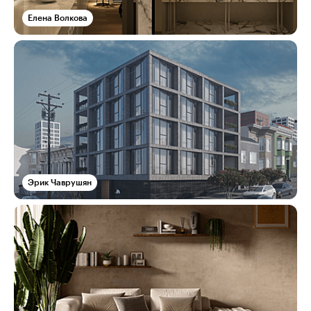
Елена Волкова
Эрик Чаврушян