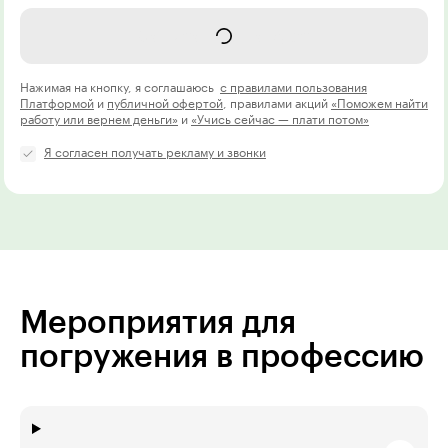
Записаться на курс
Нажимая на кнопку, я соглашаюсь
с правилами пользования
Платформой
и
публичной офертой
, правилами акций
«Поможем найти
работу или вернем деньги»
и
«Учись сейчас — плати потом»
Я согласен получать рекламу и звонки
Мероприятия для
погружения в профессию