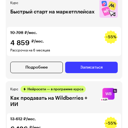
Курс
Быстрый старт на маркетплейсах
10 798
₽/мес.
−55%
4 859
₽/мес.
Рассрочка на 6 месяцев
Подробнее
Записаться
Курс
Нейросети — в программе курса
Как продавать на Wildberries +
ИИ
13 612
₽/мес.
−55%
₽/мес.