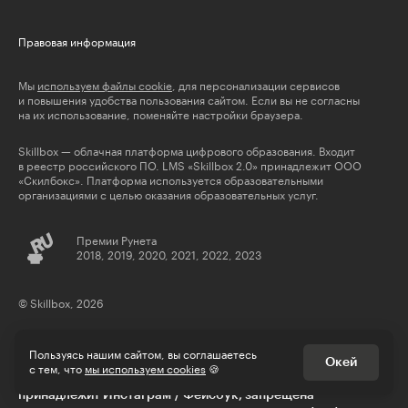
Правовая информация
Мы
используем файлы cookie
, для персонализации сервисов
и повышения удобства пользования сайтом. Если вы не согласны
на их использование, поменяйте настройки браузера.
Skillbox — облачная платформа цифрового образования. Входит
в реестр российского ПО. LMS «Skillbox 2.0» принадлежит ООО
«Скилбокс». Платформа используется образовательными
организациями с целью оказания образовательных услуг.
Премии Рунета
2018, 2019, 2020, 2021, 2022, 2023
© Skillbox, 2026
Пользуясь нашим сайтом, вы соглашаетесь
Окей
с тем, что
мы используем cookies
🍪
** деятельность компании Meta Platforms Inc., которой
принадлежит Инстаграм / Фейсбук, запрещена