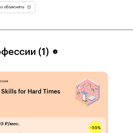
о объяснять
фессии (1)
ссия
 Skills for Hard Times
33
₽/мес.
−55%