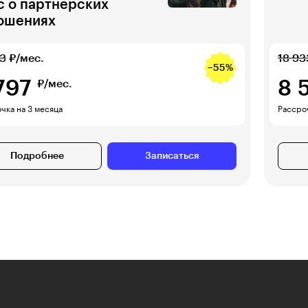
с о партнёрских
ошениях
03
₽/мес.
18 93
−55%
797
8 
₽/мес.
чка на 3 месяца
Рассро
Подробнее
Записаться