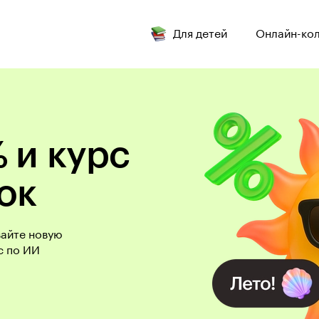
Для детей
Онлайн-ко
 и курс
ок
вайте новую
с по ИИ