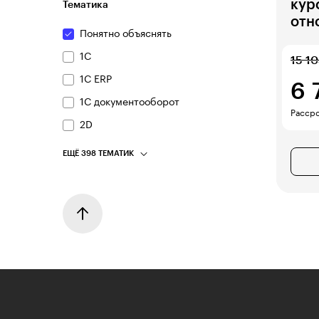
кур
Тематика
отн
Понятно объяснять
1С
15 1
1С ERP
6 
1С документооборот
Рассро
2D
ЕЩЁ 398 ТЕМАТИК