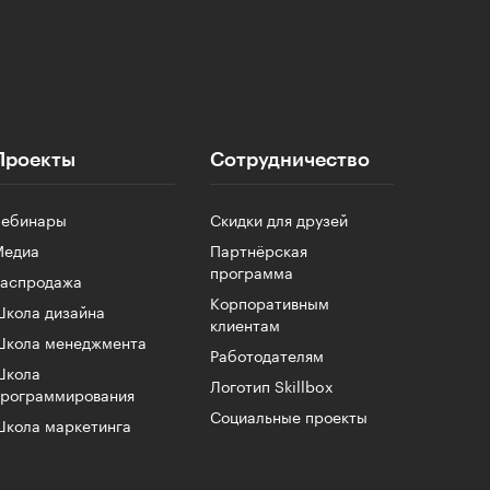
Проекты
Сотрудничество
Вебинары
Скидки для друзей
Медиа
Партнёрская
программа
Распродажа
Корпоративным
кола дизайна
клиентам
Школа менеджмента
Работодателям
Школа
Логотип Skillbox
программирования
Социальные проекты
кола маркетинга