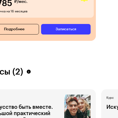
785
₽/мес.
чка на 16 месяцев
Подробнее
Записаться
сы (2)
Курс
усство быть вместе.
Иск
ьшой практический