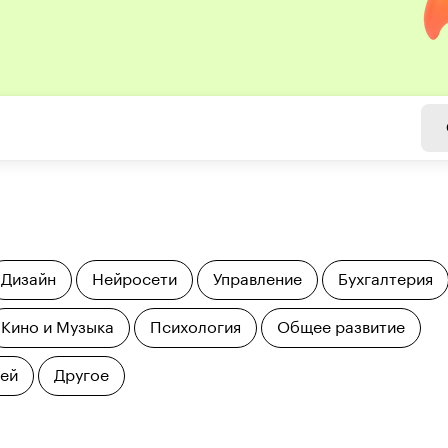
Дизайн
Нейросети
Управление
Бухгалтерия
Кино и Музыка
Психология
Общее развитие
тей
Другое