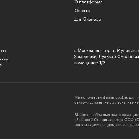
О платформе
Оплата
Для бизнеса
.ru
г. Москва, вн. тер. г. Муницип
Хамовники, бульвар Смоленски
ессу,
помещение 1/3
с
Мы
используем файлы cookie
, для 
сайтом. Если вы не согласны на их
Skillbox — облачная платформа ци
«Skillbox 2.0» принадлежит ООО «
организациями с целью оказания об