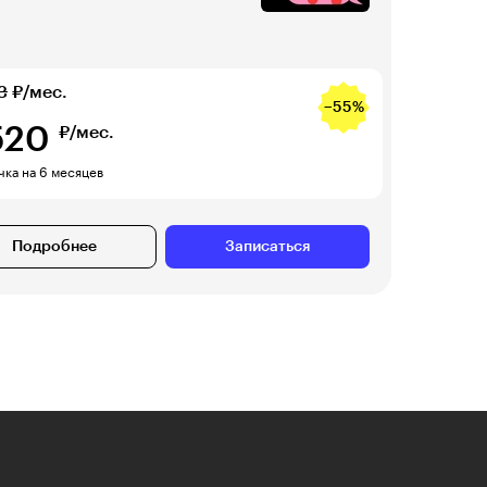
3
₽/мес.
−55%
520
₽/мес.
чка на 6 месяцев
Подробнее
Записаться