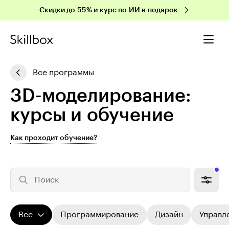
Скидки до 55% и курс по ИИ в подарок
Все программы
3D-мо­де­ли­ро­ва­ние:
курсы и обучение
Как проходит обучение?
Поиск
Все
Программирование
Дизайн
Управл