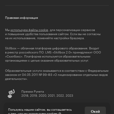
Правовая информация
Мы
используем файлы cookie
, для персонализации сервисов
и повышения удобства пользования сайтом. Если вы не согласны
на их использование, поменяйте настройки браузера.
Skillbox — облачная платформа цифрового образования. Входит
в реестр российского ПО. LMS «Skillbox 2.0» принадлежит ООО
«Скилбокс». Платформа используется образовательными
организациями с целью оказания образовательных услуг.
Образовательные услуги оказываются в соответствии с Федеральным
законом от 04.05.2011 № 99-ФЗ «О лицензировании отдельных видов
деятельности».
Премии Рунета
2018, 2019, 2020, 2021, 2022, 2023
© Skillbox, 2026
Пользуясь нашим сайтом, вы соглашаетесь
Окей
с тем, что
мы используем cookies
🍪