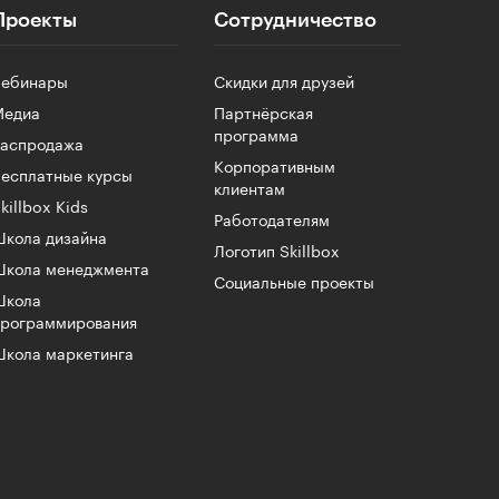
Проекты
Сотрудничество
Вебинары
Скидки для друзей
Медиа
Партнёрская
программа
Распродажа
Корпоративным
есплатные курсы
клиентам
killbox Kids
Работодателям
кола дизайна
Логотип Skillbox
Школа менеджмента
Социальные проекты
Школа
программирования
кола маркетинга