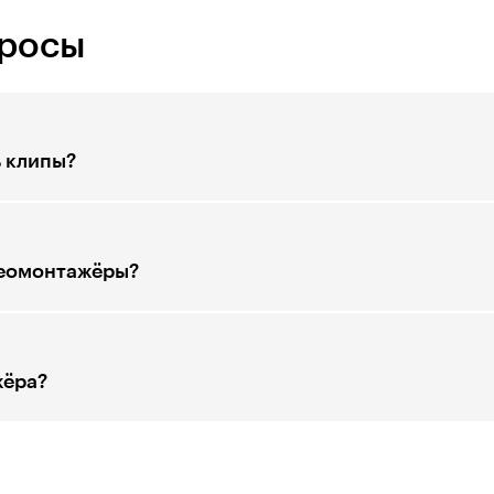
просы
ь клипы?
деомонтажёры?
жёра?