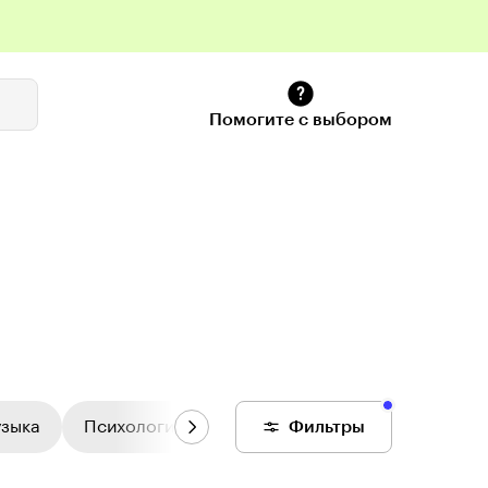
Помогите с выбором
узыка
Психология
Цифровой колледж
Фильтры
Общее