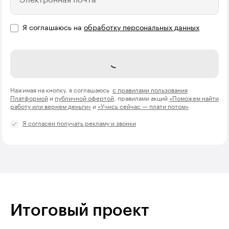
Я соглашаюсь на
обработку персональных данных
Записаться на курс
Нажимая на кнопку, я соглашаюсь
с правилами пользования
Платформой
и
публичной офертой
, правилами акций
«Поможем найти
работу или вернем деньги»
и
«Учись сейчас — плати потом»
Я согласен получать рекламу и звонки
Итоговый проект