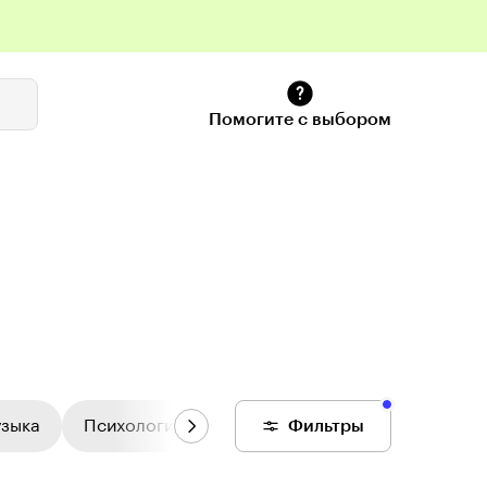
Помогите с выбором
узыка
Психология
Цифровой колледж
Фильтры
Общее