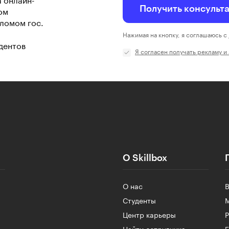
а онлайн-
Получить консульт
ом
ломом гос.
Нажимая на кнопку, я соглашаюсь с
дентов
Я согласен получать рекламу и
О Skillbox
О нас
Студенты
Центр карьеры