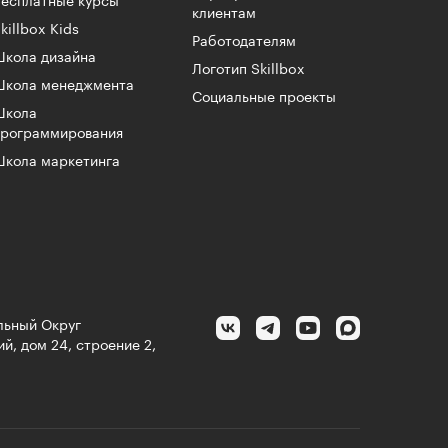
есплатные курсы
клиентам
killbox Kids
Работодателям
кола дизайна
Логотип Skillbox
Школа менеджмента
Социальные проекты
Школа
программирования
кола маркетинга
альный Округ
й, дом 24, строение 2,