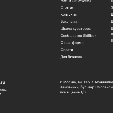
Найти сотрудника
Б
Отзывы
S
Контакты
Ш
Вакансии
Школа кураторов
Сообщество Skillbox
Ш
О платформе
Оплата
Для бизнеса
.ru
г. Москва, вн. тер. г. Муницип
Хамовники, бульвар Смоленски
ессу,
помещение 1/3
с