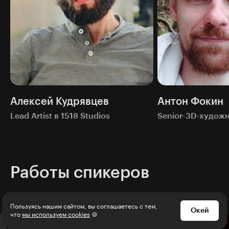
Алексей Кудрявцев
Антон Фокин
Lead Artist в 1518 Studios
Senior-3D-худож
Работы спикеров
1
/
14
Пользуясь нашим сайтом, вы соглашаетесь с тем,
Окей
что
мы используем cookies
🍪