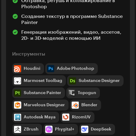
Обтравка, ретушь и коллажирование в
Photoshop
Создание текстур в программе Substance
Painter
Генерация изображений, видео, ассетов,
2D- и 3D-моделей с помощью ИИ
Инструменты
Houdini
Adobe Photoshop
Marmoset Toolbag
Substance Designer
Substance Painter
Topogun
Marvelous Designer
Blender
Autodesk Maya
RizomUV
ZBrush
Phygital+
DeepSeek