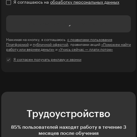
Я соглашаюсь на
обработку персональных данных
Записаться на консультацию
Нажимая на кнопку, я соглашаюсь
с правилами пользования
Платформой
и
публичной офертой
, правилами акций
«Поможем найти
работу или вернем деньги»
и
«Учись сейчас — плати потом»
Я согласен получать рекламу и звонки
Трудоустройство
85% пользователей находят работу в течение 3
месяцев после обучения