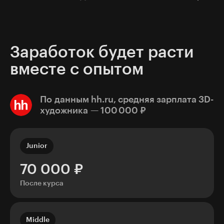
соблюдать сроки и быть на связи.
Рынок 3D-графики оценивается в $ 54
млрд — компании готовы много платить
специалистам.
Заработок будет расти
вместе с опытом
По данным hh.ru, cредняя зарплата 3D-
художника — 100 000 ₽
Junior
70 000 ₽
После курса
Middle