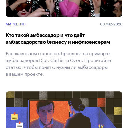
МАРКЕТИНГ
03 мар 2026
Кто такой амбассадор и что даёт
амбассадорство бизнесу и инфлюенсерам
Рассказываем о «послах брендов» на примерах
амбассадоров Dior, Cartier и Ozon. Прочитайте
статью, чтобы понять, нужны ли амбассадоры
в вашем проекте.