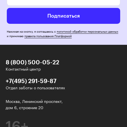
Подписаться
Нажимая на кнопку, я соглашаюсь с
политикой обработки персональных данных
и принимаю
правила пользования Платформой
8 (800) 500-05-22
Контактный центр
+7(495) 291-59-87
Отдел заботы о пользователях
У нас есть классные рассылки!
Москва, Ленинский проспект,
дом 6, строение 20
Электронная почта
16+