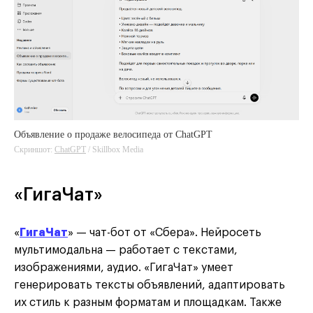
Объявление о продаже велосипеда от ChatGPT
Скриншот:
ChatGPT
/ Skillbox Media
ChatGPT
«ГигаЧат»
«
ГигаЧат
» — чат-бот от «Сбера». Нейросеть
мультимодальна — работает с текстами,
изображениями, аудио. «ГигаЧат» умеет
генерировать тексты объявлений, адаптировать
их стиль к разным форматам и площадкам. Также