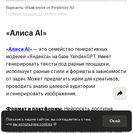
Варианты объявления от Perplexity AI
Скриншот:
Perplexity AI
Perplexity AI
/ Skillbox Media
Интересное - на почту!
«Алиса AI»
Выберите тему рассылки
и получите 5 бесплатных курсов:
«
Алиса AI
»
— это семейство генеративных
моделей «Яндекса» на базе YandexGPT. Умеет
генерировать тексты под разные площадки,
Дизайн
использует разные стили и форматы в зависимости
Программирование
от задач. Может предлагать идеи для креативов,
проводить анализ целевой аудитории
Разработка игр
и генерировать изображения.
Психология, общество
Формат и платформы.
Нейросеть доступна
Менеджмент
в веб-версии — на главной странице «Яндекса» или
Пользуясь нашим сайтом, вы соглашаетесь с тем,
Окей
что
мы используем cookies
🍪
на отдельной странице с виртуальным
Маркетинг
помощником. Есть мобильные приложения на iOS