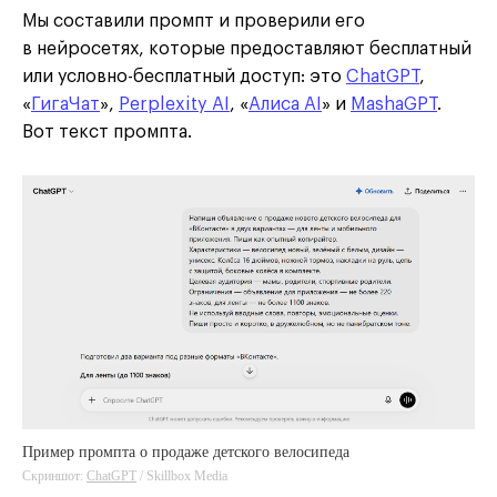
Мы составили промпт и проверили его
в нейросетях, которые предоставляют бесплатный
или условно-бесплатный доступ: это
ChatGPT
,
«
ГигаЧат
»,
Perplexity AI
, «
Алиса AI
» и
MashaGPT
.
Вот текст промпта.
Пример промпта о продаже детского велосипеда
Скриншот:
ChatGPT
/ Skillbox Media