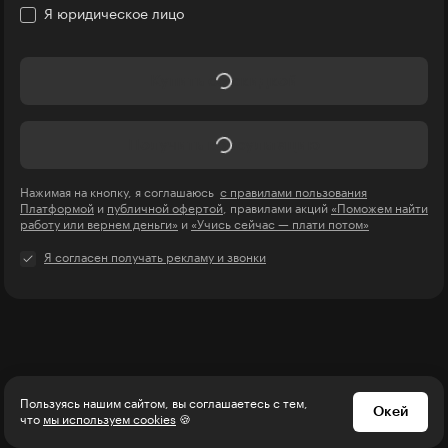
Я юридическое лицо
Название компании
Купить со скидкой
Получить консультацию
Нажимая на кнопку, я соглашаюсь
с правилами пользования
Платформой
и
публичной офертой
, правилами акций
«Поможем найти
работу или вернем деньги»
и
«Учись сейчас — плати потом»
Я согласен получать рекламу и звонки
Пользуясь нашим сайтом, вы соглашаетесь с тем,
Окей
Студенты довольны
что
мы используем cookies
🍪