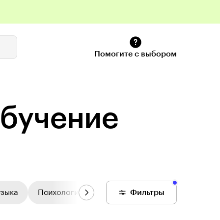
Помогите с выбором
обучение
узыка
Психология
Цифровой колледж
Фильтры
Общее