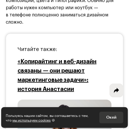
композиции, цвета и типографики. Обычно для
работы нужен компьютер или ноутбук —
в телефоне полноценно заниматься дизайном
сложно.
Интересное - на почту!
Выберите тему рассылки
и получите 5 бесплатных курсов:
Читайте также:
«Копирайтинг и веб-дизайн
Дизайн
связаны — они решают
Программирование
маркетинговые задачи»:
Разработка игр
история Анастасии
Психология, общество
Менеджмент
Пользуясь нашим сайтом, вы соглашаетесь с тем,
Окей
что
мы используем cookies
🍪
Маркетинг