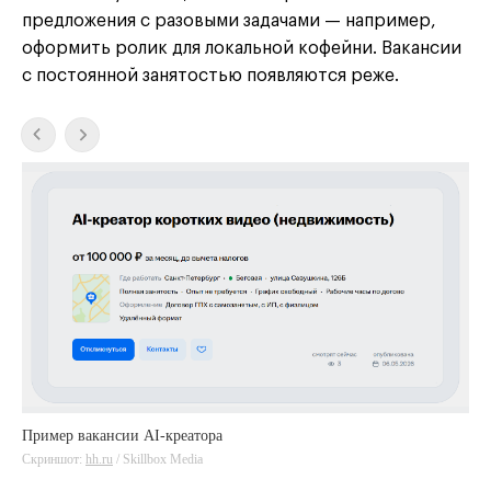
предложения с разовыми задачами — например,
оформить ролик для локальной кофейни. Вакансии
с постоянной занятостью появляются реже.
Пример вакансии AI-креатора
Скриншот:
hh.ru
/ Skillbox Media
hh.ru