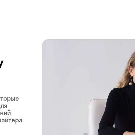
у
оторые
для
аний
райтера