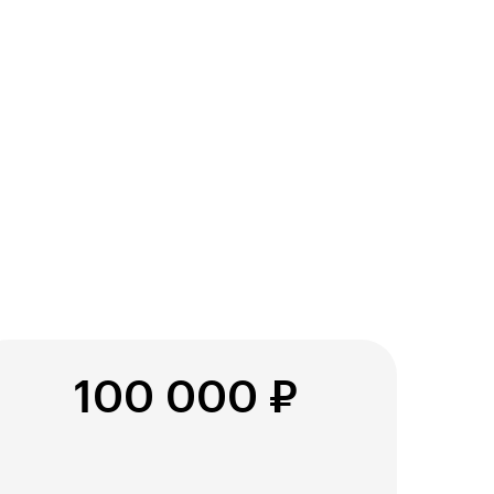
актуальных направлениях: IT,
дизайне, PR, маркетинге. Наш HR-
консультант поможет найти работу
по душе.
100 000 ₽