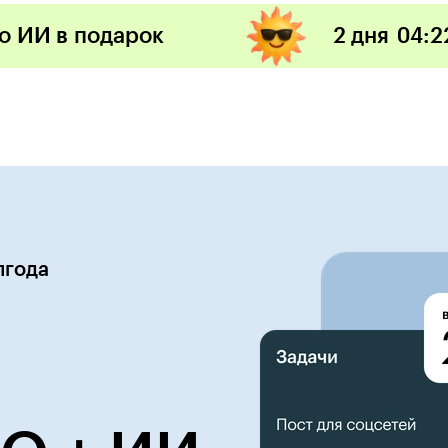
по ИИ в подарок
2 дня
04
:
2
лгода