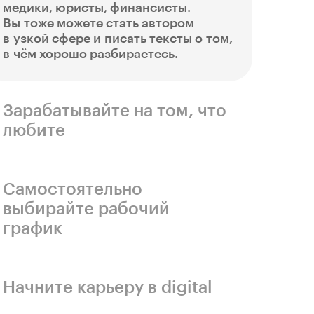
медики, юристы, финансисты.
Вы тоже можете стать автором
в узкой сфере и писать тексты о том,
в чём хорошо разбираетесь.
Зарабатывайте на том, что
любите
Если у вас гуманитарный склад ума
и вам нравится писать тексты,
освойте приёмы копирайтинга
Самостоятельно
и превратите любимое дело
выбирайте рабочий
в источник дохода.
график
Как правило, копирайтеры работают
удалённо. Вы сможете устроиться
в штат компании или брать заказы
Начните карьеру в digital
на фрилансе и планировать свой
Копирайтеры трудятся в самых
день.