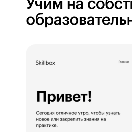
Учим на собс
образователь