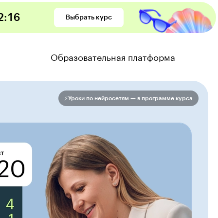
2
:
14
Выбрать курс
Образовательная платформа
⚡️Уроки по нейросетям — в программе курса