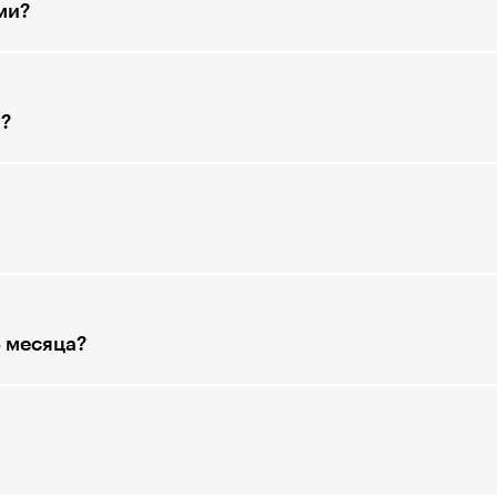
ми?
?
3 месяца?