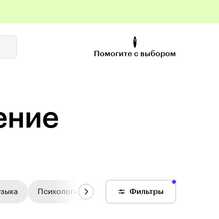
Помогите с выбором
ение
узыка
Психология
Цифровой колледж
Фильтры
Общее