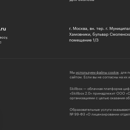
.ru
г. Москва, вн. тер. г. Муницип
Хамовники, бульвар Смоленски
ессу,
помещение 1/3
с
Мы
используем файлы cookie
, для 
сайтом. Если вы не согласны на их
Skillbox — облачная платформа ци
«Skillbox 2.0» принадлежит ООО «
организациями с целью оказания об
Образовательные услуги оказывают
№ 99-ФЗ «О лицензировании отдель