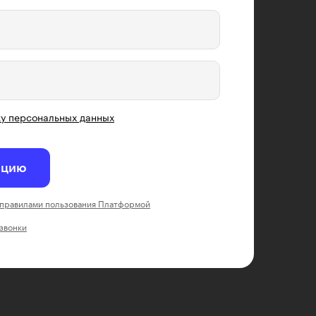
у персональных данных
ацию
правилами пользования Платформой
 звонки