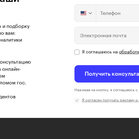
Телефон
ю и подборку
о вам:
Электронная почта
аналитики
Я соглашаюсь на
обработк
консультацию
а онлайн-
Получить консульт
ом
ломом гос.
Нажимая на кнопку, я соглашаюсь с
дентов
Я согласен получать рекламу и