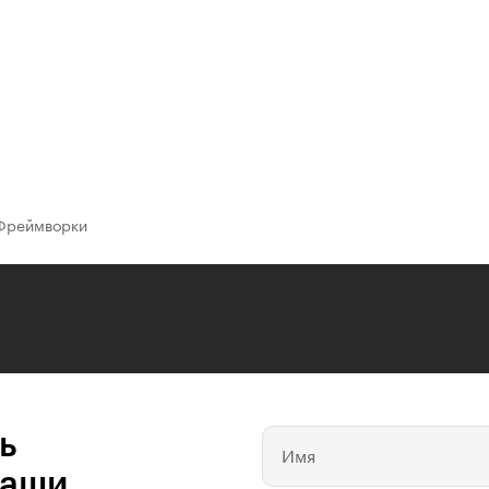
Фреймворки
ь
Имя
ваши