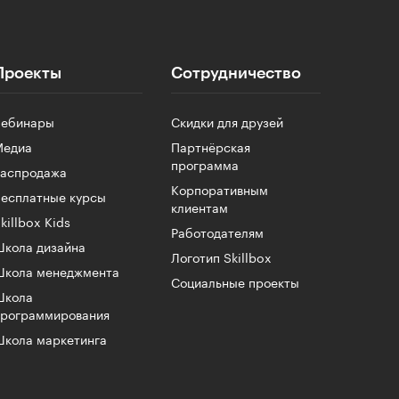
Проекты
Сотрудничество
Вебинары
Скидки для друзей
Медиа
Партнёрская
программа
Распродажа
Корпоративным
есплатные курсы
клиентам
killbox Kids
Работодателям
кола дизайна
Логотип Skillbox
Школа менеджмента
Социальные проекты
Школа
программирования
кола маркетинга