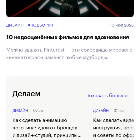
ДИЗАЙН
#ПОДБОРКИ
10 июл 2026
10 недооценённых фильмов для вдохновения
Можно удалять Pinterest — эти сокровища мирового
кинематографа заменят любые мудборды.
Делаем
Показать больше
ДИЗАЙН
07 авг
ДИЗАЙН
31 июл
Как сделать анимацию
Как сделать видео 
логотипа: идеи от брендов
инструкция, прогр
и дизайн-студий, принципы
и советы по офор