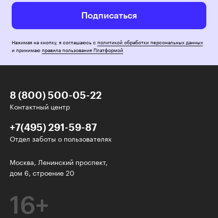
Подписаться
Нажимая на кнопку, я соглашаюсь с
политикой обработки персональных данных
и принимаю
правила пользования Платформой
8 (800) 500-05-22
Контактный центр
+7(495) 291-59-87
Отдел заботы о пользователях
У нас есть классные рассылки!
Москва, Ленинский проспект,
дом 6, строение 20
Электронная почта
16+