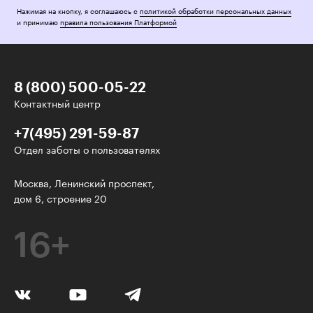
Нажимая на кнопку, я соглашаюсь с
политикой обработки персональных данных
и принимаю
правила пользования Платформой
8 (800) 500-05-22
Контактный центр
+7(495) 291-59-87
Отдел заботы о пользователях
У нас есть классные рассылки!
Москва, Ленинский проспект,
дом 6, строение 20
Электронная почта
16+
Подписаться
Я согласен на
обработку персональных данных