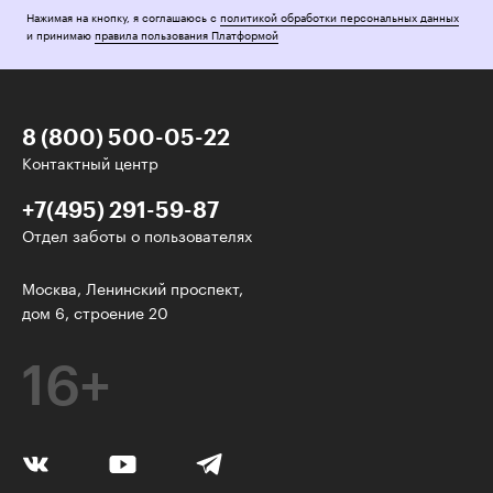
Нажимая на кнопку, я соглашаюсь с
политикой обработки персональных данных
и принимаю
правила пользования Платформой
8 (800) 500-05-22
Контактный центр
+7(495) 291-59-87
Отдел заботы о пользователях
У нас есть классные рассылки!
Москва, Ленинский проспект,
дом 6, строение 20
Электронная почта
16+
Подписаться
Я согласен на
обработку персональных данных