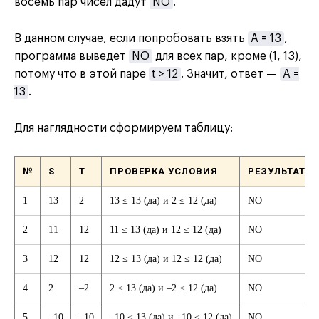
восемь пар чисел дадут
NO
.
В данном случае, если попробовать взять
A = 13
,
программа выведет
NO
для всех пар, кроме (1, 13),
потому что в этой паре
t > 12
. Значит, ответ —
A =
13
.
Для наглядности сформируем таблицу:
№
S
T
ПРОВЕРКА УСЛОВИЯ
РЕЗУЛЬТАТ
1
13
2
13 ≤ 13 (да) и 2 ≤ 12 (да)
NO
2
11
12
11 ≤ 13 (да) и 12 ≤ 12 (да)
NO
3
12
12
12 ≤ 13 (да) и 12 ≤ 12 (да)
NO
4
2
–2
2 ≤ 13 (да) и –2 ≤ 12 (да)
NO
5
–10
–10
–10 ≤ 13 (да) и –10 ≤ 12 (да)
NO