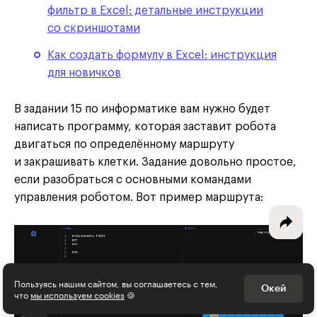
фильтр в Excel: детальные инструкции
со скриншотами
Как создать формулу в Excel: инструкция
Интересное - на почту!
для новичков
Выберите тему рассылки
В задании 15 по информатике вам нужно будет
и получите 5 бесплатных курсов:
написать программу, которая заставит робота
двигаться по определённому маршруту
Дизайн
и закрашивать клетки. Задание довольно простое,
если разобраться с основными командами
Программирование
управления роботом. Вот пример маршрута:
Разработка игр
Психология, общество
Менеджмент
Пользуясь нашим сайтом, вы соглашаетесь с тем,
Окей
что
мы используем cookies
🍪
Маркетинг