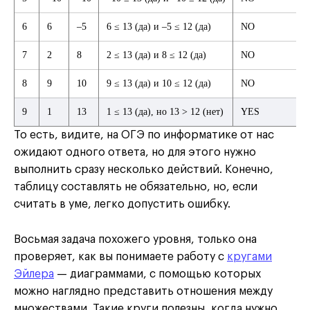
6
6
–5
6 ≤ 13 (да) и –5 ≤ 12 (да)
NO
7
2
8
2 ≤ 13 (да) и 8 ≤ 12 (да)
NO
8
9
10
9 ≤ 13 (да) и 10 ≤ 12 (да)
NO
9
1
13
1 ≤ 13 (да), но 13 > 12 (нет)
YES
То есть, видите, на ОГЭ по информатике от нас
ожидают одного ответа, но для этого нужно
выполнить сразу несколько действий. Конечно,
таблицу составлять не обязательно, но, если
считать в уме, легко допустить ошибку.
Восьмая задача похожего уровня, только она
проверяет, как вы понимаете работу с
кругами
Эйлера
— диаграммами, с помощью которых
можно наглядно представить отношения между
множествами. Такие круги полезны, когда нужно