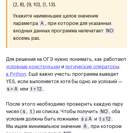
(2, 8), (9, 10), (1, 13).
Укажите наименьшее целое значение
параметра
A
, при котором для указанных
входных данных программа напечатает
NO
восемь раз.
Для решения на ОГЭ нужно понимать, как работают
условные конструкции
и
логические операторы
в Python
. Ещё важно учесть: программа выведет
YES, если выполняется хотя бы одно из условий —
s > A
или
t > 12
.
После этого необходимо проверить каждую пару
чисел (
s
,
t
) из списка. Чтобы получить
NO
, оба
условия должны быть ложными:
s ≤ A
и
t ≤ 12
.
Мы ищем минимальное значение
A
, при котором