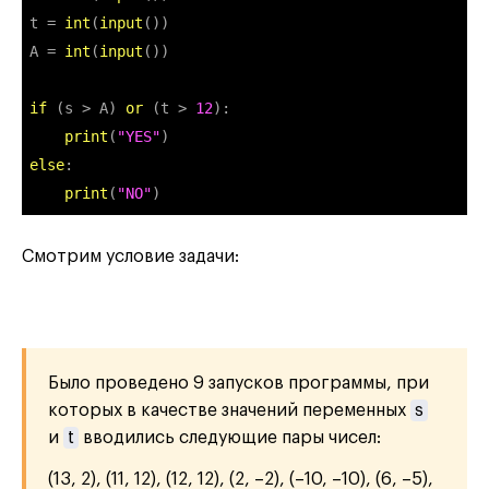
t = 
int
(
input
())

A = 
int
(
input
())

if
 (s > A) 
or
 (t > 
12
):

print
(
"YES"
else
:

print
(
"NO"
)
Смотрим условие задачи:
Было проведено 9 запусков программы, при
которых в качестве значений переменных
s
и
t
вводились следующие пары чисел:
(13, 2), (11, 12), (12, 12), (2, –2), (–10, –10), (6, –5),