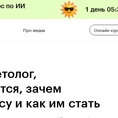
рс по ИИ
1 день
05
:
Про медиа
Онлайн-ку
толог,
тся, зачем
у и как им стать