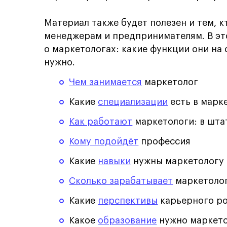
Материал также будет полезен и тем, к
менеджерам и предпринимателям. В это
о маркетологах: какие функции они на 
нужно.
Чем занимается
маркетолог
Какие
специализации
есть в марк
Как работают
маркетологи: в штат
Кому подойдёт
профессия
Какие
навыки
нужны маркетологу
Сколько зарабатывает
маркетоло
Какие
перспективы
карьерного ро
Какое
образование
нужно маркет