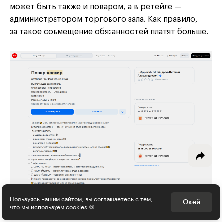
может быть также и поваром, а в ретейле —
администратором торгового зала. Как правило,
за такое совмещение обязанностей платят больше.
Интересное - на почту!
Выберите тему рассылки
и получите 5 бесплатных курсов:
Дизайн
Программирование
Разработка игр
Психология, общество
Менеджмент
Пользуясь нашим сайтом, вы соглашаетесь с тем,
Пример вакансии и обязанностей кассира с почасовой ставкой
Окей
что
мы используем cookies
🍪
Маркетинг
Скриншот:
hh.ru
/ Skillbox Media