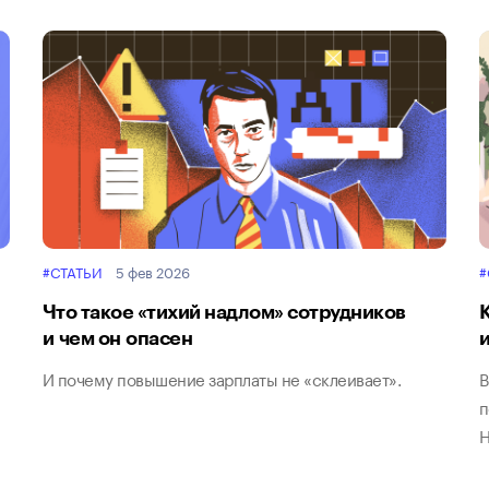
#СТАТЬИ
5 фев 2026
#
Что такое «тихий надлом» сотрудников
и чем он опасен
И почему повышение зарплаты не «склеивает».
В
п
Н