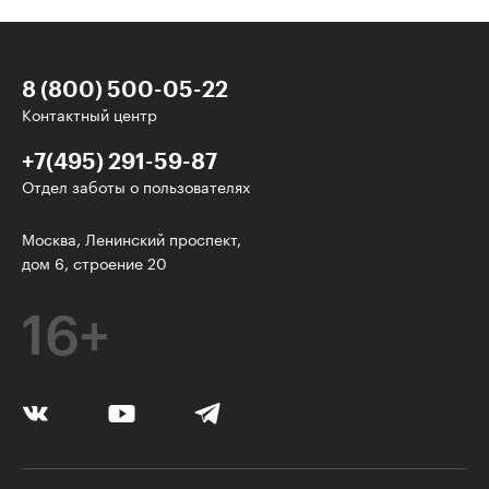
8 (800) 500-05-22
Контактный центр
+7(495) 291-59-87
Отдел заботы о пользователях
Интересное - на почту!
Москва, Ленинский проспект,
дом 6, строение 20
Выберите тему рассылки
и получите 5 бесплатных курсов:
16+
Дизайн
Программирование
Разработка игр