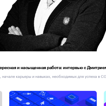
ересная и насыщенная работа: интервью с Дмитри
 начале карьеры и навыках, необходимых для успеха в CG