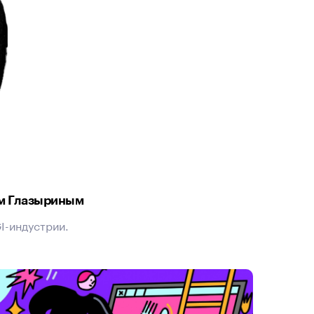
ем Глазыриным
I-индустрии.