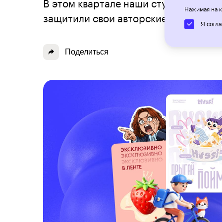
В этом квартале наши студенты выпо
Нажимая на к
защитили свои авторские идеи, а т
Я согл
Поделиться