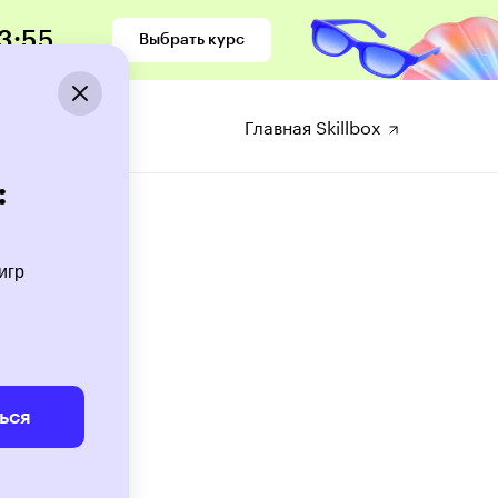
3
:
53
Выбрать курс
рсы
Главная Skillbox
:
игр
ься