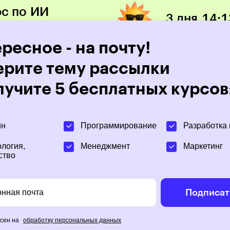
рс по ИИ
3 дня
14
:
1
ресное - на почту!
Про медиа
Онлайн-ку
рите тему рассылки
лучите 5 бесплатных курсов
йн
Программирование
Разработка 
нты Skillbox
логия,
Менеджмент
Маркетинг
ство
да: дайджест
онная почта
Подписат
тал
асен на
обработку персональных данных