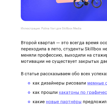
Иллюстрация: Polina Vari для Skillbox Media
Второй квартал — это всегда время ос
переходила в лето, студенты Skillbox 
меняли профессию, выходили на стажир
мотивации не существует закрытых дв
В статье рассказываем обо всех успеха
как дизайнеры рисовали
мемные 
как прошли
хакатоны по графиче
какие
новые партнёры
предложили