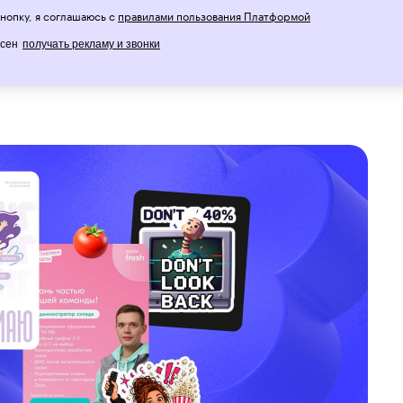
лнили проекты для реальных заказчиков,
нопку, я соглашаюсь с
правилами пользования Платформой
акже выступили на открытом микрофоне.
асен
получать рекламу и звонки