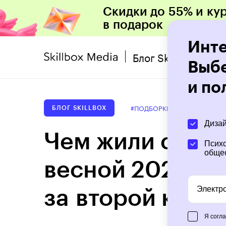
Скидки до 55% и ку
в подарок
Инте
Блог Skillbox
Выбе
и по
#ПОДБОРКИ
6 июл 2026
БЛОГ SKILLBOX
Диза
Чем жили студе
Психо
обще
весной 2026 го
Электр
за второй квар
Я согл