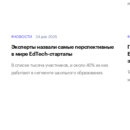
и
#НОВОСТИ
24 дек 2025
#
Эксперты назвали самые перспективные
Г
в мире EdTech-стартапы
Е
В списке тысяча участников, и около 40% из них
Т
работают в сегменте школьного образования.
м