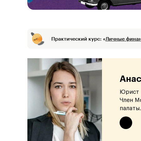
Практический курс: «
Личные финан
Анас
Юрист 
Член М
палаты