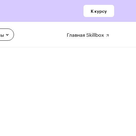
К курсу
сы
Главная Skillbox