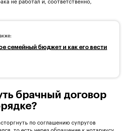
ака не работал и, соответственно,
акже:
ое семейный бюджет и как его вести
уть брачный договор
орядке?
асторгнуть по соглашению супругов
ался, то есть через обращение к нотариусу.