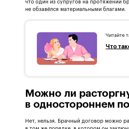
что один из супругов на протяжении бр
не обзавёлся материальными благами.
Читайте т
Что так
Можно ли расторгн
в одностороннем п
Нет, нельзя. Брачный договор можно р
в том же порядке, в котором он заключ