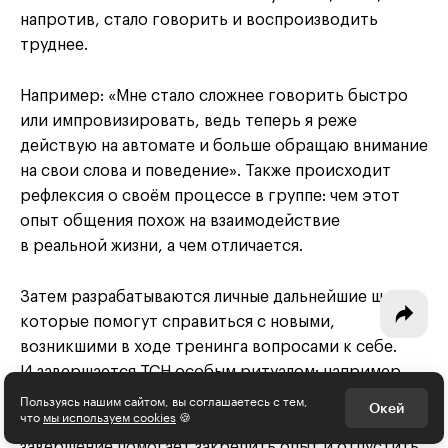
напротив, стало говорить и воспроизводить
труднее.
Например: «Мне стало сложнее говорить быстро
Интересное - на почту!
или импровизировать, ведь теперь я реже
Выберите тему рассылки
действую на автомате и больше обращаю внимание
и получите 5 бесплатных курсов:
на свои слова и поведение». Также происходит
рефлексия о своём процессе в группе: чем этот
Дизайн
опыт общения похож на взаимодействие
в реальной жизни, а чем отличается.
Программирование
Затем разрабатываются личные дальнейшие шаги,
Разработка игр
которые помогут справиться с новыми,
Психология, общество
возникшими в ходе тренинга вопросами к себе.
И завершается ТСН особым ритуалом: например,
Менеджмент
могут быть выбраны письма себе в будущее, круг
Пользуясь нашим сайтом, вы соглашаетесь с тем,
Окей
что
мы используем cookies
🍪
признания или обмен обратной связью. Такое
Маркетинг
завершение помогает закрепить опыт и отпустить