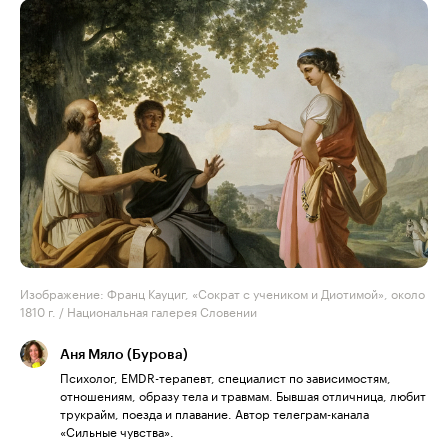
Изображение: Франц Кауциг, «Сократ с учеником и Диотимой», около
1810 г. / Национальная галерея Словении
Аня Мяло (Бурова)
Психолог, EMDR-терапевт, специалист по зависимостям,
отношениям, образу тела и травмам. Бывшая отличница, любит
трукрайм, поезда и плавание. Автор телеграм-канала
«Сильные чувства».