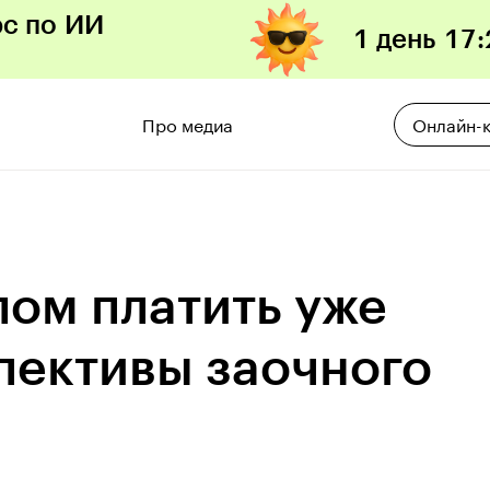
рс по ИИ
1 день
17
:
Про медиа
Онлайн-
лом платить уже
спективы заочного