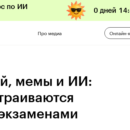
рс по ИИ
0 дней
14
:
Про медиа
Онлайн-
ой, мемы и ИИ:
траиваются
 экзаменами