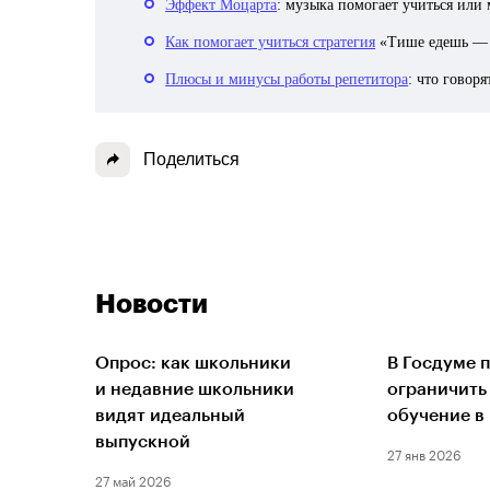
Эффект Моцарта
: музыка помогает учиться или
Как помогает учиться стратегия
«Тише едешь — 
Плюсы и минусы работы репетитора
: что говор
Поделиться
Новости
Опрос: как школьники
В Госдуме 
и недавние школьники
ограничить
видят идеальный
обучение в
выпускной
27 янв 2026
27 май 2026