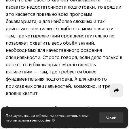
кому-то для работы хватает бакалавриата. Что
касается недостаточности подготовки, то вряд ли
это касается повально всех программ
бакалавриата, а для наиболее сложных и так
Интересное - на почту!
действует специалитет либо его можно ввести —
там, где четырёхлетний срок действительно не
Выберите тему рассылки
позволяет охватить весь объём знаний,
и получите 5 бесплатных курсов:
необходимых для качественного освоения
специальности. Строго говоря, если дело только в
Дизайн
сроке, то и бакалавриат можно сделать
пятилетним — там, где требуется более
Программирование
фундаментальная подготовка. А для каких-то
прикладных специальностей, возможно, и трёх лет
Разработка игр
вполне хватит.
Психология, общество
Заметим, что сокращённые сроки образования
Менеджмент
Пользуясь нашим сайтом, вы соглашаетесь с тем,
не всегда минус с точки зрения государственных
Окей
что
мы используем cookies
🍪
интересов. Например, президент недавно
поручил
Маркетинг