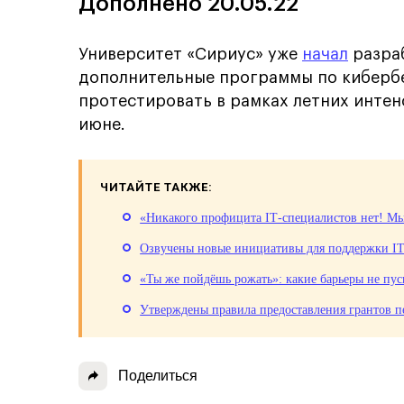
Дополнено 20.05.22
Университет «Сириус» уже
начал
разраб
дополнительные программы по кибербе
протестировать в рамках летних интен
июне.
ЧИТАЙТЕ ТАКЖЕ:
«Никакого профицита IT‑специалистов нет! Мы
Озвучены новые инициативы для поддержки IT
«Ты же пойдёшь рожать»: какие барьеры не пу
Утверждены правила предоставления грантов
Поделиться