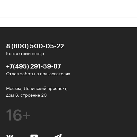
8 (800) 500-05-22
Контактный центр
+7(495) 291-59-87
Отдел заботы о пользователях
Интересное - на почту!
Москва, Ленинский проспект,
дом 6, строение 20
Выберите тему рассылки
и получите 5 бесплатных курсов:
16+
Дизайн
Программирование