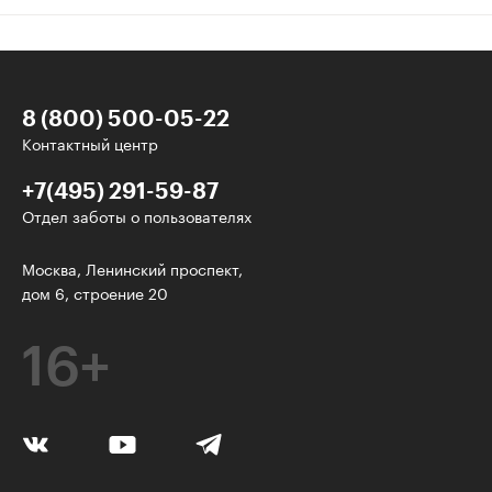
8 (800) 500-05-22
Контактный центр
+7(495) 291-59-87
Отдел заботы о пользователях
Интересное - на почту!
Москва, Ленинский проспект,
дом 6, строение 20
Выберите тему рассылки
и получите 5 бесплатных курсов:
16+
Дизайн
Программирование
Разработка игр