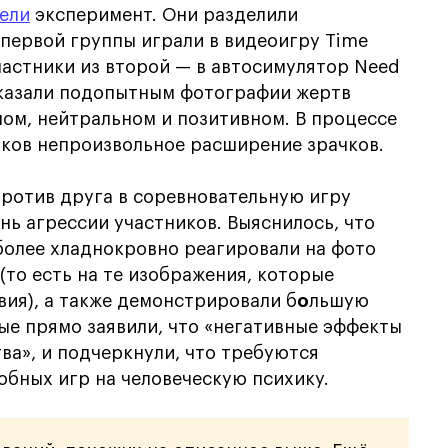
ели
эксперимент. Они разделили
 первой группы играли в видеоигру Time
частники из второй — в автосимулятор Need
показали подопытным фотографии жертв
ном, нейтральном и позитивном. В процессе
иков непроизвольное расширение зрачков.
против друга в соревновательную игру
нь агрессии участников. Выяснилось, что
 более хладнокровно реагировали на фото
(то есть на те изображения, которые
ия), а также демонстрировали б
о
льшую
ные прямо заявили, что «негативные эффекты
а», и подчеркнули, что требуются
бных игр на человеческую психику.