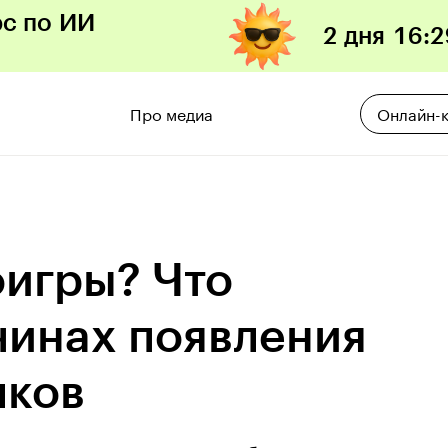
рс по ИИ
2 дня
16
:
2
Про медиа
Онлайн-
оигры? Что
чинах появления
лков