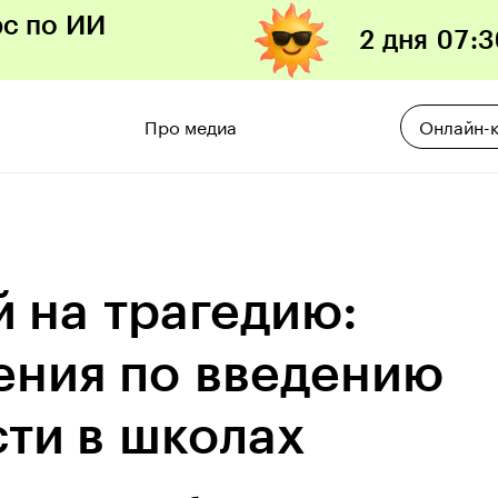
рс по ИИ
2 дня
07
:
3
Про медиа
Онлайн-
й на трагедию:
ения по введению
ти в школах