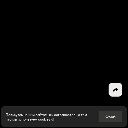
Интересное - на почту!
Выберите тему рассылки
и получите 5 бесплатных курсов:
Дизайн
Программирование
Разработка игр
Психология, общество
Менеджмент
Пользуясь нашим сайтом, вы соглашаетесь с тем,
Окей
что
мы используем cookies
🍪
Маркетинг