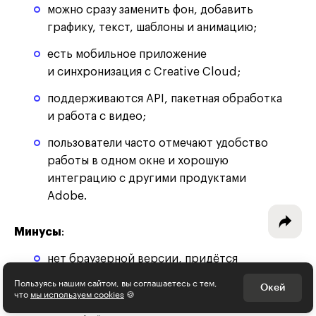
можно сразу заменить фон, добавить
графику, текст, шаблоны и анимацию;
есть мобильное приложение
Интересное - на почту!
и синхронизация с Creative Cloud;
Выберите тему рассылки
поддерживаются API, пакетная обработка
и получите 5 бесплатных курсов:
и работа с видео;
пользователи часто отмечают удобство
Дизайн
работы в одном окне и хорошую
интеграцию с другими продуктами
Программирование
Adobe.
Разработка игр
Минусы
:
Психология, общество
нет браузерной версии, придётся
Менеджмент
установить приложение и работать
Пользуясь нашим сайтом, вы соглашаетесь с тем,
Окей
что
мы используем cookies
🍪
с мобильного устройства;
Маркетинг