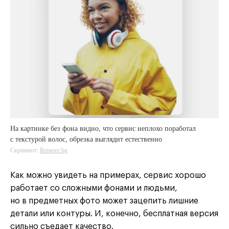
На картинке без фона видно, что сервис неплохо поработал
Remove.bg
с текстурой волос, обрезка выглядит естественно
Скриншот:
Remove.bg
Remove.bg
Remove.bg
Как можно увидеть на примерах, сервис хорошо
работает со сложными фонами и людьми,
но в предметных фото может зацепить лишние
детали или контуры. И, конечно, бесплатная версия
сильно съедает качество.