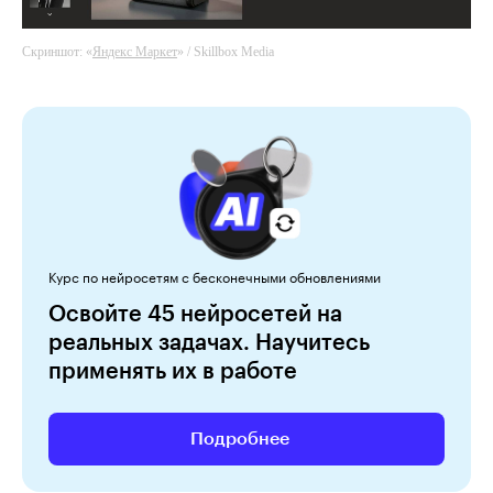
Скриншот: «
Media.io
Яндекс Маркет
Люди и Код
» / Skillbox Media
Курс по нейросетям с бесконечными обновлениями
Освойте 45 нейросетей на
реальных задачах. Научитесь
применять их в работе
Подробнее